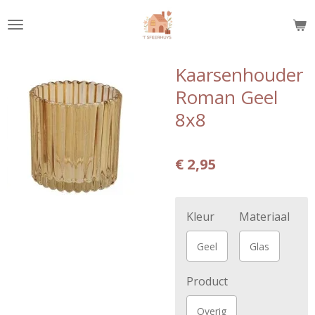
Ga
direct
naar
de
Kaarsenhouder
hoofdinhoud
Roman Geel
8x8
€ 2,95
Kleur
Materiaal
Geel
Glas
Product
Overig