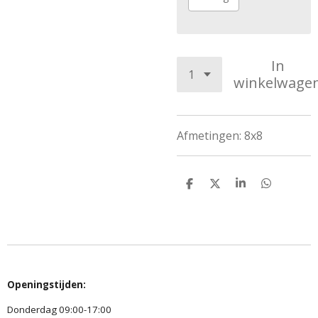
In
winkelwage
Afmetingen: 8x8
D
D
S
D
e
e
h
e
l
e
a
l
e
l
r
e
n
e
n
Openingstijden:
Donderdag 09:00-17:00