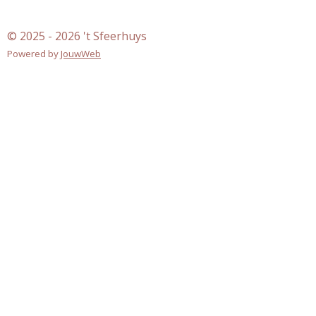
b
a
o
g
© 2025 - 2026 't Sfeerhuys
o
r
k
a
Powered by
JouwWeb
m