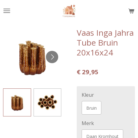
Ga
direct
naar
de
Vaas Inga Jahra
hoofdinhoud
Tube Bruin
20x16x24
€ 29,95
Kleur
Bruin
Merk
Daan Kromhout