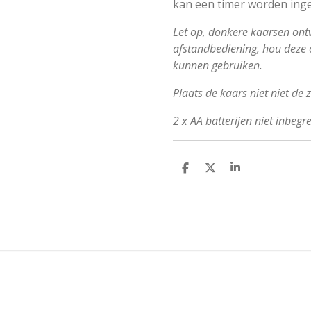
kan een timer worden ingest
Let op, donkere kaarsen ont
afstandbediening, hou deze 
kunnen gebruiken.
Plaats de kaars niet niet de
2 x AA batterijen niet inbegr
D
D
S
e
e
h
l
e
a
e
l
r
n
e