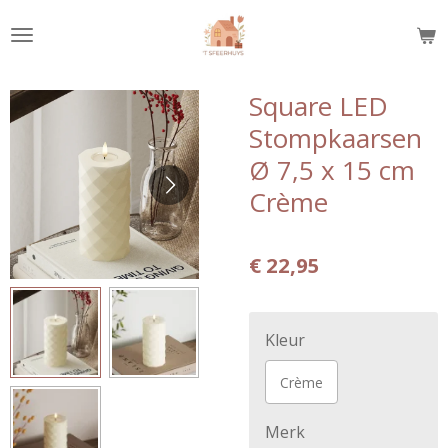
Ga
direct
naar
de
Square LED
hoofdinhoud
Stompkaarsen
Ø 7,5 x 15 cm
Crème
€ 22,95
Kleur
Crème
Merk