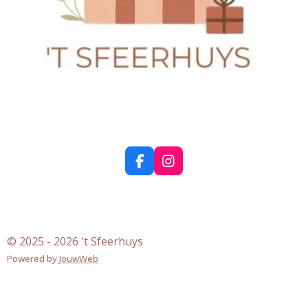
F
I
a
n
c
s
e
t
b
a
o
g
© 2025 - 2026 't Sfeerhuys
o
r
k
a
Powered by
JouwWeb
m