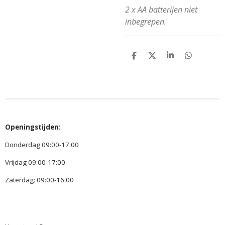
2 x AA batterijen niet
inbegrepen.
D
D
S
D
e
e
h
e
l
e
a
l
e
l
r
e
n
e
n
Openingstijden:
Donderdag 09:00-17:00
Vrijdag 09:00-17:00
Zaterdag: 09:00-16:00