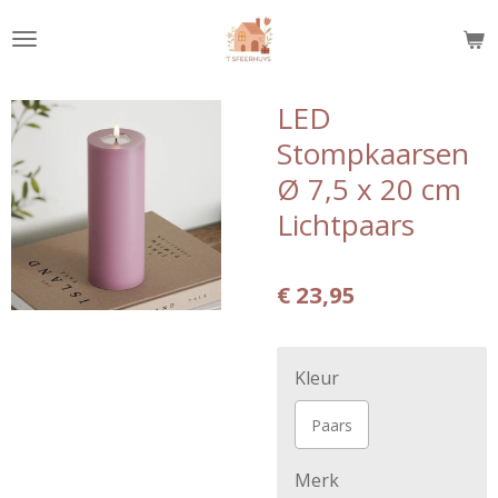
Ga
direct
naar
de
LED
hoofdinhoud
Stompkaarsen
Ø 7,5 x 20 cm
Lichtpaars
€ 23,95
Kleur
Paars
Merk