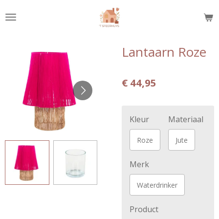
Ga
direct
naar
de
Lantaarn Roze
hoofdinhoud
€ 44,95
Kleur
Materiaal
Roze
Jute
Merk
Waterdrinker
Product