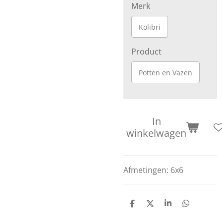
Merk
Kolibri
Product
Potten en Vazen
In
winkelwagen
Afmetingen: 6x6
D
D
S
D
e
e
h
e