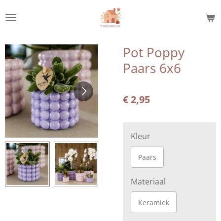
Ga
direct
naar
de
Pot Poppy
hoofdinhoud
Paars 6x6
€ 2,95
Kleur
Paars
Materiaal
Keramiek