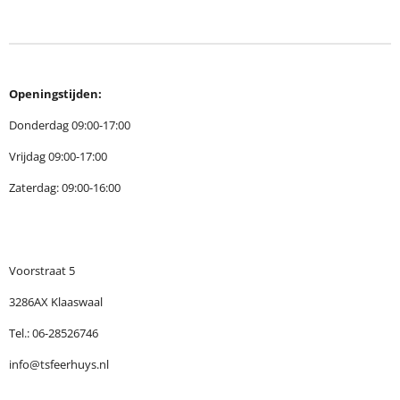
l
e
a
l
e
l
r
e
n
e
n
Openingstijden:
Donderdag 09:00-17:00
Vrijdag 09:00-17:00
Zaterdag: 09:00-16:00
Voorstraat 5
3286AX Klaaswaal
Tel.: 06-28526746
info@tsfeerhuys.nl