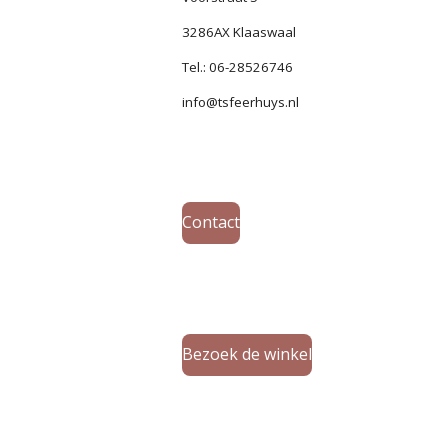
3286AX Klaaswaal
Tel.: 06-28526746
info@tsfeerhuys.nl
Contact
Bezoek de winkel