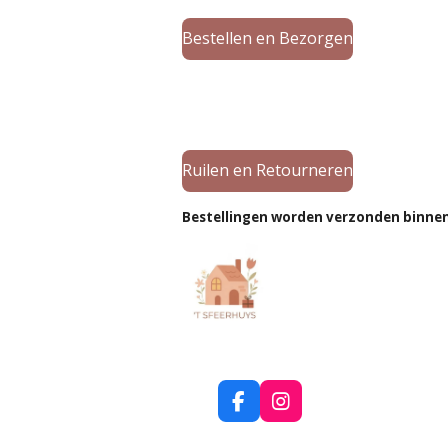
Bestellen en Bezorgen
Ruilen en Retourneren
Bestellingen worden verzonden binne
F
I
a
n
c
s