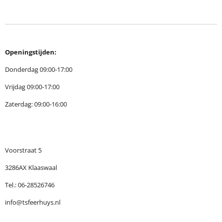
l
e
a
l
e
l
r
e
n
e
n
Openingstijden:
Donderdag 09:00-17:00
Vrijdag 09:00-17:00
Zaterdag: 09:00-16:00
Voorstraat 5
3286AX Klaaswaal
Tel.: 06-28526746
info@tsfeerhuys.nl