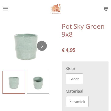
Ga
direct
naar
de
Pot Sky Groen
hoofdinhoud
9x8
€ 4,95
Kleur
Groen
Materiaal
Keramiek