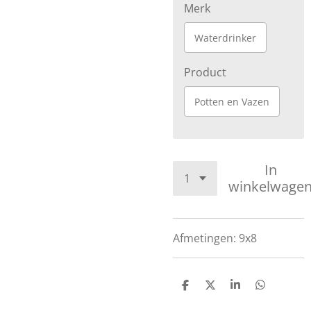
Merk
Waterdrinker
Product
Potten en Vazen
In
winkelwage
Afmetingen: 9x8
D
D
S
D
e
e
h
e