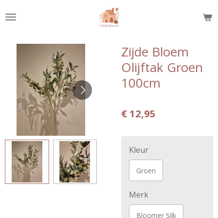
Ga
direct
naar
de
Zijde Bloem
hoofdinhoud
Olijftak Groen
100cm
€ 12,95
Kleur
Groen
Merk
Bloomer Silk