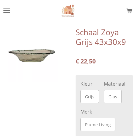
Ga
direct
naar
de
Schaal Zoya
hoofdinhoud
Grijs 43x30x9
€ 22,50
Kleur
Materiaal
Grijs
Glas
Merk
Plume Living