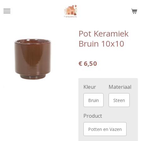
Ga
direct
naar
de
Pot Keramiek
hoofdinhoud
Bruin 10x10
€ 6,50
Kleur
Materiaal
Bruin
Steen
Product
Potten en Vazen