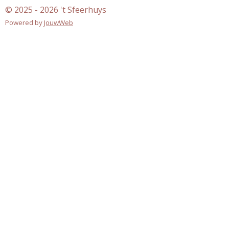
o
g
© 2025 - 2026 't Sfeerhuys
o
r
k
a
Powered by
JouwWeb
m