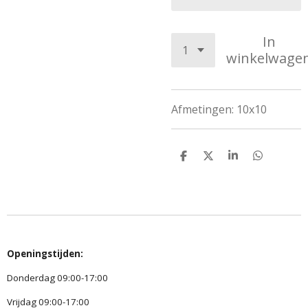
In
winkelwage
Afmetingen: 10x10
D
D
S
D
e
e
h
e
l
e
a
l
e
l
r
e
n
e
n
Openingstijden:
Donderdag 09:00-17:00
Vrijdag 09:00-17:00