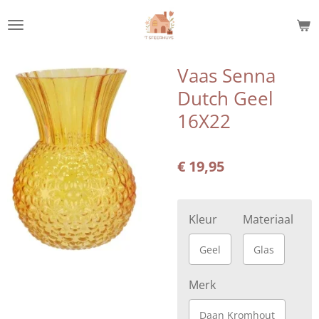
Ga
direct
naar
de
Vaas Senna
hoofdinhoud
Dutch Geel
16X22
€ 19,95
Kleur
Materiaal
Geel
Glas
Merk
Daan Kromhout