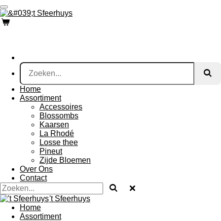
Ga
direct
naar
de
hoofdinhoud
Home
Assortiment
Accessoires
Blossombs
Kaarsen
La Rhodé
Losse thee
Pineut
Zijde Bloemen
Over Ons
Contact
't Sfeerhuys
Home
Assortiment