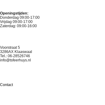
e
l
r
e
n
e
n
Openingstijden:
Donderdag 09:00-17:00
Vrijdag 09:00-17:00
Zaterdag: 09:00-16:00
Voorstraat 5
3286AX Klaaswaal
Tel.: 06-28526746
info@tsfeerhuys.nl
Contact