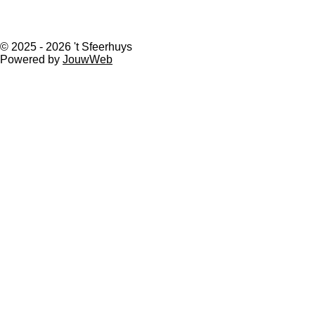
e
t
b
a
o
g
© 2025 - 2026 't Sfeerhuys
o
r
Powered by
JouwWeb
k
a
m