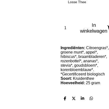
Losse Thee
In
winkelwagen
Ingrediënten:
Citroengras*,
groene munt*, appel*,
hibiscus*, braambladeren*,
rozenbottel*, ananas*,
stevia*, goudsbloem*,
korenbloemblauw*.
*Gecertificeerd biologisch
Soort:
Kruidenthee
Hoeveelheid
:
25 gram
D
D
S
D
e
e
h
e
l
e
a
l