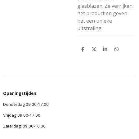
glasblazen. Ze verrijken
het product en geven
het een unieke
uitstraling.
D
D
S
D
e
e
h
e
l
e
a
l
e
l
r
e
n
e
n
Openingstijden:
Donderdag 09:00-17:00
Vrijdag 09:00-17:00
Zaterdag: 09:00-16:00