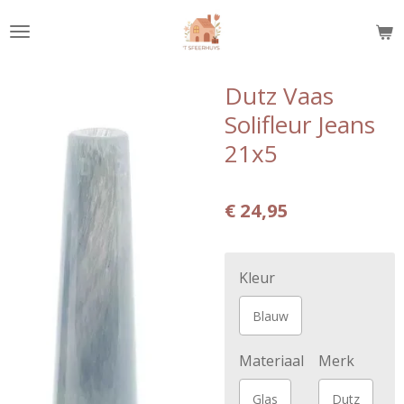
Ga
direct
naar
de
Dutz Vaas
hoofdinhoud
Solifleur Jeans
21x5
€ 24,95
Kleur
Blauw
Materiaal
Merk
Glas
Dutz