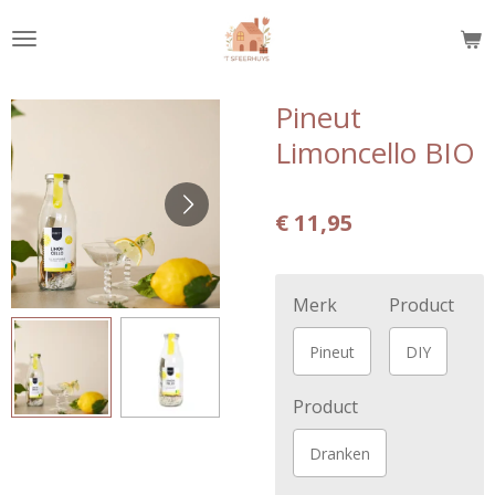
Ga
direct
naar
de
Pineut
hoofdinhoud
Limoncello BIO
€ 11,95
Merk
Product
Pineut
DIY
Product
Dranken