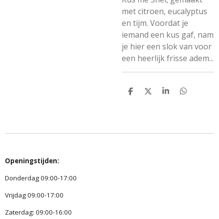
met citroen, eucalyptus
en tijm. Voordat je
iemand een kus gaf, nam
je hier een slok van voor
een heerlijk frisse adem...
D
D
S
D
e
e
h
e
l
e
a
l
e
l
r
e
n
e
n
Openingstijden:
Donderdag 09:00-17:00
Vrijdag 09:00-17:00
Zaterdag: 09:00-16:00