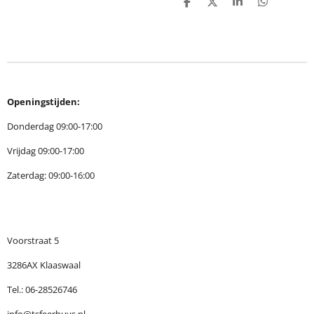
D
D
S
D
e
e
h
e
l
e
a
l
e
l
r
e
n
e
n
Openingstijden:
Donderdag 09:00-17:00
Vrijdag 09:00-17:00
Zaterdag: 09:00-16:00
Voorstraat 5
3286AX Klaaswaal
Tel.: 06-28526746