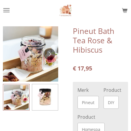
Ga
direct
naar
de
Pineut Bath
hoofdinhoud
Tea Rose &
Hibiscus
€ 17,95
Merk
Product
Pineut
DIY
Product
Homespa