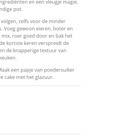
ingrediënten en een vleugje magie,
ndige pot.
 volgen, zelfs voor de minder
s. Voeg gewoon eieren, boter en
e mix, roer goed door en bak het
de kortste keren verspreidt de
 en de knapperige textuur van
keuken.
? Maak een papje van poedersuiker
de cake met het glazuur.