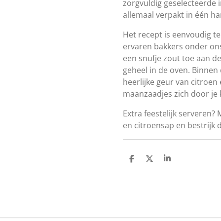
zorgvuldig geselecteerde 
allemaal verpakt in één ha
Het recept is eenvoudig te
ervaren bakkers onder on
een snufje zout toe aan d
geheel in de oven. Binnen 
heerlijke geur van citroen
maanzaadjes zich door je 
Extra feestelijk serveren
en citroensap en bestrijk 
D
D
S
e
e
h
l
e
a
e
l
r
n
e