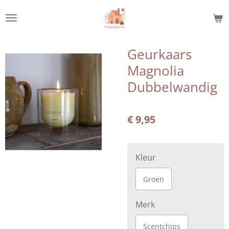
Ga
direct
naar
de
Geurkaars
hoofdinhoud
Magnolia
Dubbelwandig
€ 9,95
Kleur
Groen
Merk
Scentchips