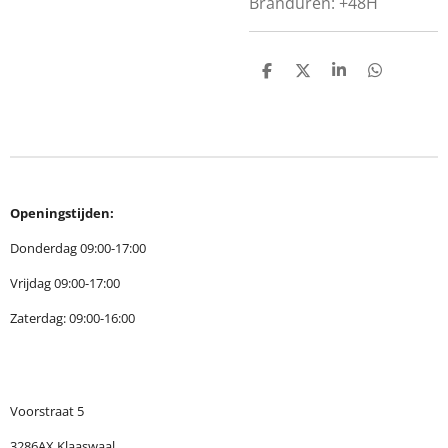
Branduren: +48H
D
D
S
D
e
e
h
e
l
e
a
l
e
l
r
e
n
e
n
Openingstijden:
Donderdag 09:00-17:00
Vrijdag 09:00-17:00
Zaterdag: 09:00-16:00
Voorstraat 5
3286AX Klaaswaal